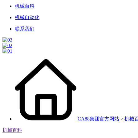
机械百科
机械自动化
联系我们
CA88集团官方网站
>
机械
机械百科