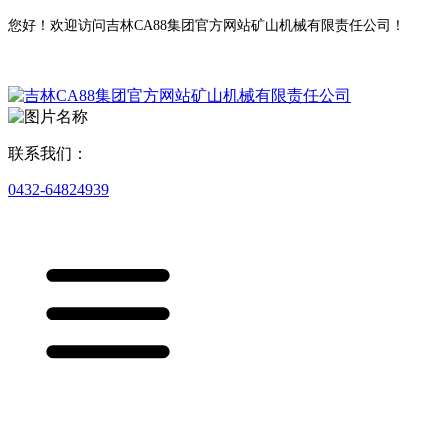
您好！欢迎访问吉林CA88集团官方网站矿山机械有限责任公司！
联系我们：
0432-64824939