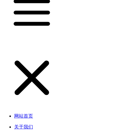
网站首页
关于我们