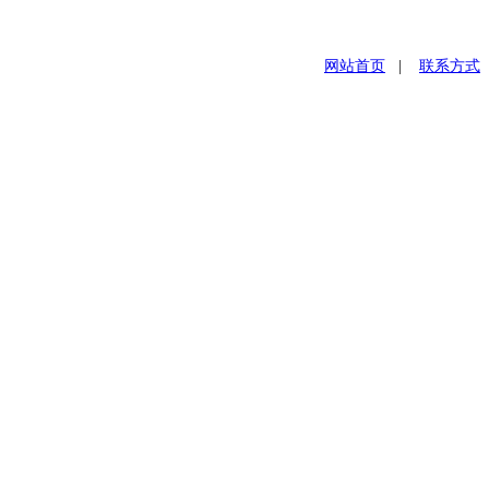
网站首页
|
联系方式